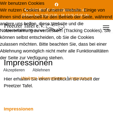
Wir benutzen Cookies
Wir nutzen Cookies auf unserer Website. Einige von
04342 851785
info@preetz-tafel.de
Büro: Mo 11:00-13:00 + Mi 13:00-15:00 Uhr
ihnen sind essenziell für den Betrieb der Seite, während
andere uns helfen, diese Website und die
Nutzererfahrung zu verbessern (Tracking Cookies). Sie
können selbst entscheiden, ob Sie die Cookies
zulassen möchten. Bitte beachten Sie, dass bei einer
Ablehnung womöglich nicht mehr alle Funktionalitäten
der Seite zur Verfügung stehen.
Impressionen
Akzeptieren
Ablehnen
Weitere Informationen
|
Impressum
Hier erhalten Sie einen Einblick in die Arbeit der
Preetzer Tafel.
Impressionen