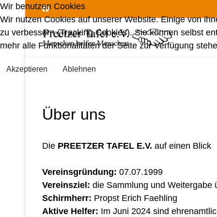
Wir benutzen Cookies
Wir nutzen Cookies auf unserer Website. Einige von ihn
zu verbessern (Tracking Cookies). Sie können selbst en
mehr alle Funktionalitäten der Seite zur Verfügung stehe
Akzeptieren
Ablehnen
Über uns
Die
PREETZER TAFEL E.V.
auf einen Blick
Vereinsgründung:
07.07.1999
Vereinsziel:
die Sammlung und Weitergabe ü
Schirmherr:
Propst Erich Faehling
Aktive Helfer:
Im Juni 2024 sind ehrenamtlic