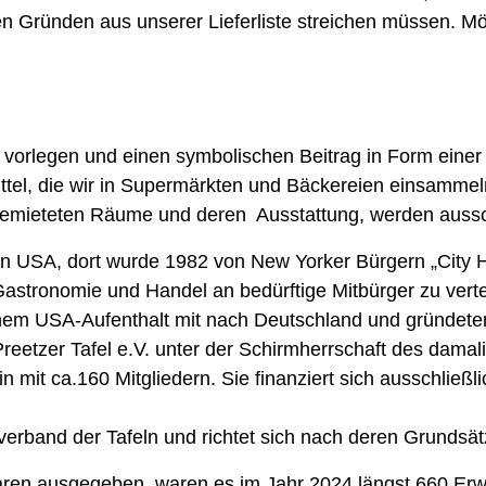
hen Gründen aus unserer Lieferliste streichen müssen. M
 vorlegen und einen symbolischen Beitrag in Form eine
ttel, die wir in Supermärkten und Bäckereien einsammeln
gemieteten Räume und deren Ausstattung, werden aussc
 USA, dort wurde 1982 von New Yorker Bürgern „City Ha
astronomie und Handel an bedürftige Mitbürger zu verte
nem USA-Aufenthalt mit nach Deutschland und gründeten 1
Preetzer Tafel e.V. unter der Schirmherrschaft des dama
rein mit ca.160 Mitgliedern. Sie finanziert sich ausschlie
sverband der Tafeln und richtet sich nach deren Grundsät
en ausgegeben, waren es im Jahr 2024 längst 660 Erwa