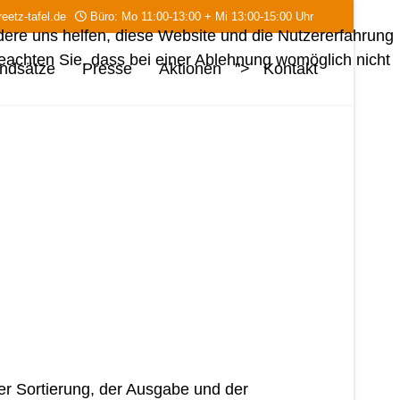
eetz-tafel.de
Büro: Mo 11:00-13:00 + Mi 13:00-15:00 Uhr
ndere uns helfen, diese Website und die Nutzererfahrung
beachten Sie, dass bei einer Ablehnung womöglich nicht
ndsätze
Presse
Aktionen
">
Kontakt
der Sortierung, der Ausgabe und der