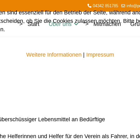
04342 851785
info@pr
en sind essenziell für den Betrieb der Seite, während a
tscheiden, ob Sie die Cookies zulassen möchten. Bitte 
">
Start
Über uns
">
Mitmachen
Gru
n.
Weitere Informationen
|
Impressum
berschüssiger Lebensmittel an Bedürftige
he Helferinnen und Helfer für den Verein als Fahrer, in 